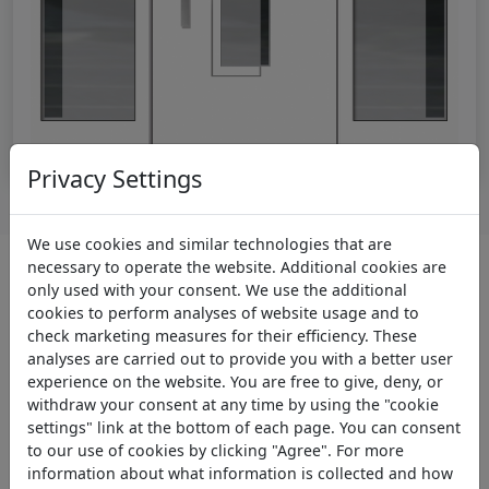
Privacy Settings
We use cookies and similar technologies that are
necessary to operate the website. Additional cookies are
Ein Hauseingang, der bleibt:
only used with your consent. We use the additional
Haustüren aus Holz & Kunststoff
cookies to perform analyses of website usage and to
check marketing measures for their efficiency. These
analyses are carried out to provide you with a better user
Ob zeitlose Natürlichkeit oder moderne
experience on the website. You are free to give, deny, or
Effizienz – finden Sie die Tür, die perfekt zu
withdraw your consent at any time by using the "cookie
settings" link at the bottom of each page. You can consent
Ihrem Zuhause und Ihrem Leben passt.
to our use of cookies by clicking "Agree". For more
information about what information is collected and how
Ihre Haustür ist weit mehr als nur ein Durchgang;