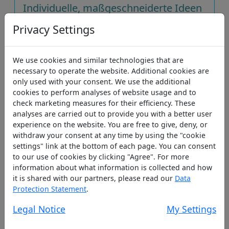
Individuelle, maßgeschneiderte Ideen
Egal für welches Produkt Sie sich
Privacy Settings
entscheiden: Bei Steinmann-Fensterbau
finden Sie individuelle Beratung und
We use cookies and similar technologies that are
höchst qualitative Verarbeitung zu
necessary to operate the website. Additional cookies are
bezahlbaren Preisen.
only used with your consent. We use the additional
cookies to perform analyses of website usage and to
check marketing measures for their efficiency. These
analyses are carried out to provide you with a better user
Exakt auf Ihre Wünsche abgestimmt
experience on the website. You are free to give, deny, or
Mit eigener Produktion, eigenen
withdraw your consent at any time by using the "cookie
Montageteams und leistungsstarkem
settings" link at the bottom of each page. You can consent
to our use of cookies by clicking "Agree". For more
Service begleiten wir Sie von der Planung
information about what information is collected and how
bis zur fertigen Montage.
it is shared with our partners, please read our
Data
Protection Statement
.
Legal Notice
My Settings
Handwerklich perfekte Ausführung
Handwerklich perfekte Ausführung und