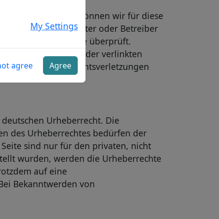
luss haben. Deshalb können wir für diese
My Settings
s der jeweilige Anbieter oder Betreiber
gliche Rechtsverstöße überprüft.
nhaltliche Kontrolle der verlinkten
not agree
Agree
Bekanntwerden von Rechtsverletzungen
m deutschen Urheberrecht. Die
zen des Urheberrechtes bedürfen der
eite sind nur für den privaten, nicht
stellt wurden, werden die Urheberrechte
trotzdem auf eine
 Bei Bekanntwerden von