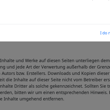
 Webseiten Dritter, auf deren Inhalte wir keinen Einf
ehmen. Für die Inhalte der verlinkten Seiten ist stet
en Seiten wurden zum Zeitpunkt der Verlinkung auf mö
kt der Verlinkung nicht erkennbar. Eine permanente i
I do 
spunkte einer Rechtsverletzung nicht zumutbar. Bei 
ntfernen.
n Inhalte und Werke auf diesen Seiten unterliegen de
tung und jede Art der Verwertung außerhalb der Gren
 Autors bzw. Erstellers. Downloads und Kopien dieser S
t die Inhalte auf dieser Seite nicht vom Betreiber er
nhalte Dritter als solche gekennzeichnet. Sollten Sie 
erden, bitten wir um einen entsprechenden Hinweis.
ge Inhalte umgehend entfernen.