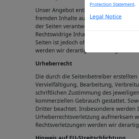
Protection Statement
.
Unser Angebot enthält Links zu externen
Legal Notice
fremden Inhalte auch keine Gewähr übern
der Seiten verantwortlich. Die verlinkt
Rechtswidrige Inhalte waren zum Zeitpun
Seiten ist jedoch ohne konkrete Anhalt
werden wir derartige Links umgehend e
Urheberrecht
Die durch die Seitenbetreiber erstellte
Vervielfältigung, Bearbeitung, Verbrei
schriftlichen Zustimmung des jeweiligen
kommerziellen Gebrauch gestattet. Sowei
Dritter beachtet. Insbesondere werden I
Urheberrechtsverletzung aufmerksam w
Rechtsverletzungen werden wir derarti
Hinweis auf EU-Streitschlichtung