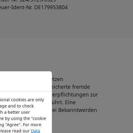
euer-Ident-Nr. DE179953804
 den allgemeinen Gesetzen
übermittelte oder gespeicherte fremde
tigkeit hinweisen. Verpflichtungen zur
ional cookies are only
eiben hiervon unberührt. Eine
sage and to check
sverletzung möglich. Bei Bekanntwerden
h a better user
me by using the "cookie
ing "Agree". For more
 please read our
Data