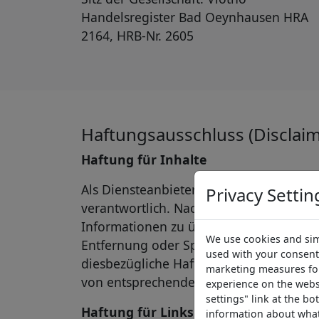
Handelsregister Bad Oeynhausen HRA
2164, HRB-Nr. 2605
Haftungsausschluss (Disclaim
Haftung für Inhalte
Als Diensteanbieter sind wir gemäß § 7
Privacy Settin
verantwortlich. Nach §§ 8 bis 10 TMG sin
Informationen zu überwachen oder nach 
We use cookies and simi
Entfernung oder Sperrung der Nutzung 
used with your consent
diesbezügliche Haftung ist jedoch erst
marketing measures for 
von entsprechenden Rechtsverletzungen
experience on the websi
settings" link at the b
Haftung für Links
information about what 