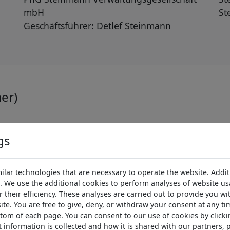
mbH
St
Geschäftsführer: Detlef Steinmann
er)
 Abs.1 TMG für eigene Inhalte auf diesen Seiten nach
gs
d wir als Diensteanbieter jedoch nicht verpflichtet, 
Umständen zu forschen, die auf eine rechtswidrige Tä
lar technologies that are necessary to operate the website. Addit
von Informationen nach den allgemeinen Gesetzen bl
. We use the additional cookies to perform analyses of website u
 ab dem Zeitpunkt der Kenntnis einer konkreten Recht
their efficiency. These analyses are carried out to provide you wit
 werden wir diese Inhalte umgehend entfernen.
te. You are free to give, deny, or withdraw your consent at any ti
ottom of each page. You can consent to our use of cookies by click
information is collected and how it is shared with our partners,